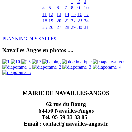
1
2
3
4
5
6
7
8
9
10
11
12
13
14
15
16
17
18
19
20
21
22
23
24
25
26
27
28
29
30
31
PLANNING DES SALLES
Navailles-Angos en photos ....
MAIRIE DE NAVAILLES-ANGOS
62 rue du Bourg
64450 Navailles-Angos
Tél. 05 59 33 83 85
Email : contact@navailles-angos.fr