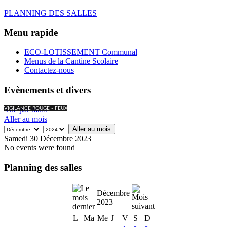
PLANNING DES SALLES
Menu rapide
ECO-LOTISSEMENT Communal
Menus de la Cantine Scolaire
Contactez-nous
Evènements et divers
Vue par mois
VIGILANCE ROUGE - FEUX
Aller au mois
Aller au mois
Samedi 30 Décembre 2023
No events were found
Planning des salles
Décembre
2023
L
Ma
Me
J
V
S
D