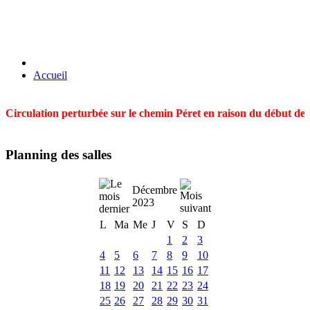
Accueil
Circulation perturbée sur le chemin Péret en raison du début des t
Planning des salles
Décembre
2023
L
Ma
Me
J
V
S
D
1
2
3
4
5
6
7
8
9
10
11
12
13
14
15
16
17
18
19
20
21
22
23
24
25
26
27
28
29
30
31