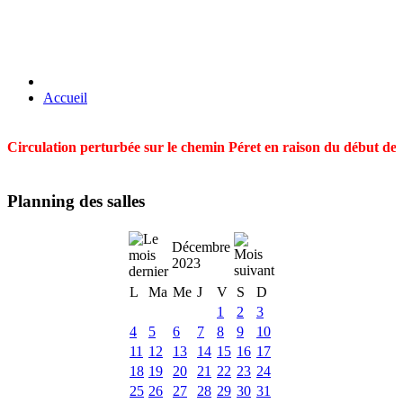
Accueil
Circulation perturbée sur le chemin Péret en raison du début des t
Planning des salles
Décembre
2023
L
Ma
Me
J
V
S
D
1
2
3
4
5
6
7
8
9
10
11
12
13
14
15
16
17
18
19
20
21
22
23
24
25
26
27
28
29
30
31