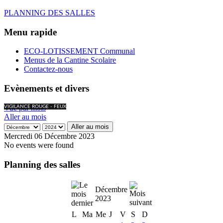
PLANNING DES SALLES
Menu rapide
ECO-LOTISSEMENT Communal
Menus de la Cantine Scolaire
Contactez-nous
Evènements et divers
Vue par mois
VIGILANCE ROUGE - FEUX
Aller au mois
Aller au mois
Mercredi 06 Décembre 2023
No events were found
Planning des salles
Décembre
2023
L
Ma
Me
J
V
S
D