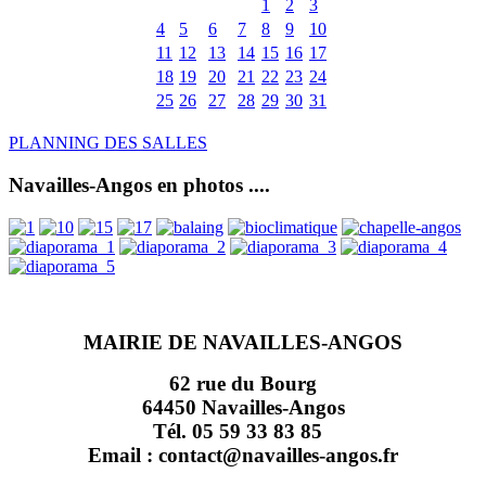
1
2
3
4
5
6
7
8
9
10
11
12
13
14
15
16
17
18
19
20
21
22
23
24
25
26
27
28
29
30
31
PLANNING DES SALLES
Navailles-Angos en photos ....
MAIRIE DE NAVAILLES-ANGOS
62 rue du Bourg
64450 Navailles-Angos
Tél. 05 59 33 83 85
Email : contact@navailles-angos.fr