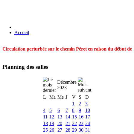
Accueil
Circulation perturbée sur le chemin Péret en raison du début des t
Planning des salles
Décembre
2023
L
Ma
Me
J
V
S
D
1
2
3
4
5
6
7
8
9
10
11
12
13
14
15
16
17
18
19
20
21
22
23
24
25
26
27
28
29
30
31