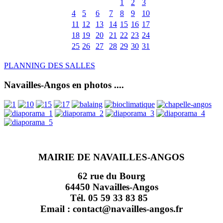
1
2
3
4
5
6
7
8
9
10
11
12
13
14
15
16
17
18
19
20
21
22
23
24
25
26
27
28
29
30
31
PLANNING DES SALLES
Navailles-Angos en photos ....
MAIRIE DE NAVAILLES-ANGOS
62 rue du Bourg
64450 Navailles-Angos
Tél. 05 59 33 83 85
Email : contact@navailles-angos.fr