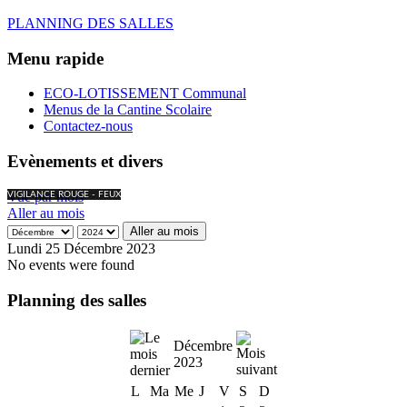
PLANNING DES SALLES
Menu rapide
ECO-LOTISSEMENT Communal
Menus de la Cantine Scolaire
Contactez-nous
Evènements et divers
Vue par mois
VIGILANCE ROUGE - FEUX
Aller au mois
Aller au mois
Lundi 25 Décembre 2023
No events were found
Planning des salles
Décembre
2023
L
Ma
Me
J
V
S
D