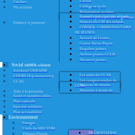
L'école
Crèches
Collège et lycée
Vie scolaire
Restauration scolaire
Conseil municipal des enfants
Activités périscolaires et garderie
Séances du CM des enfants
Enfance et jeunesse
CONSEIL COMMUNAUTAIRE
DE JEUNES
Accueil de Loisirs
Centre Alexis Peyret
Enquêtes jeunes
Ateliers jeunes CCLB
Vacances jeunes
Social santé
& solidarité
Solidarité UKRAINE
Les aides du CCAS
COVID-19 (coronavirus)
Les comptes-rendus du
CCAS
Maisons de retraite
CCAS
Maintien à domicile
Aide à la personne
Santé et numéros utiles
Plan canicule
Epicerie solidaire
Plan accessibilité
Environnement
Energie
L'info du SIECTOM
PRÉSENTATION
Villages Fleuris