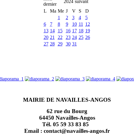
2024
L
Ma
Me
J
V
S
D
1
2
3
4
5
6
7
8
9
10
11
12
13
14
15
16
17
18
19
20
21
22
23
24
25
26
27
28
29
30
31
MAIRIE DE NAVAILLES-ANGOS
62 rue du Bourg
64450 Navailles-Angos
Tél. 05 59 33 83 85
Email : contact@navailles-angos.fr