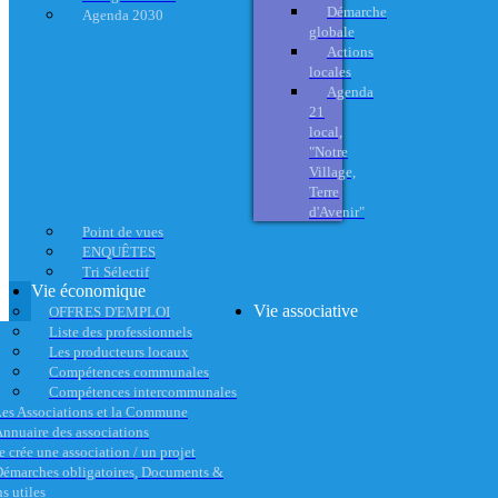
Démarche
Agenda 2030
globale
Actions
locales
Agenda
21
local,
"Notre
Village,
Terre
d'Avenir"
Point de vues
ENQUÊTES
Tri Sélectif
Vie économique
Vie associative
OFFRES D'EMPLOI
Liste des professionnels
Les producteurs locaux
Compétences communales
Compétences intercommunales
es Associations et la Commune
nnuaire des associations
e crée une association / un projet
émarches obligatoires, Documents &
s utiles