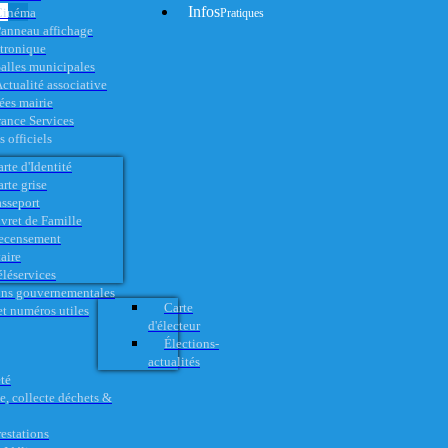
Infos
Cinéma
Pratiques
anneau affichage
ctronique
alles municipales
ctualité associative
es mairie
rance Services
 officiels
rte d'Identité
rte grise
asseport
vret de Famille
ecensement
aire
éléservices
ons gouvernementales
Carte
t numéros utiles
d'électeur
Élections-
actualités
té
e, collecte déchets &
restations