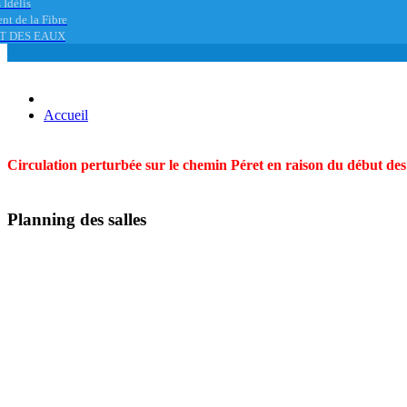
 Idélis
nt de la Fibre
T DES EAUX
Accueil
Circulation perturbée sur le chemin Péret en raison du début des t
Planning des salles