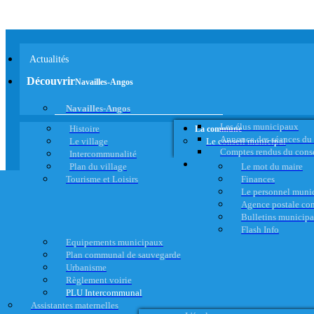
Actualités
Découvrir
Navailles-Angos
Navailles-Angos
Les élus municipaux
Histoire
La commune
Annonce des séances du
Le village
Le conseil municipal
Comptes rendus du cons
Intercommunalité
Plan du village
Le mot du maire
Tourisme et Loisirs
Finances
Le personnel muni
Agence postale c
Bulletins municip
Flash Info
Equipements municipaux
Plan communal de sauvegarde
Urbanisme
Règlement voirie
PLU Intercommunal
Assistantes maternelles