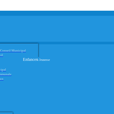
 Conseil Municipal
eil
Enfance
& Jeunesse
cipal
ommunale
aux