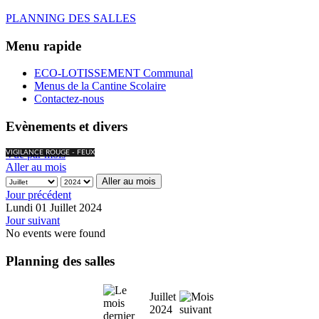
PLANNING DES SALLES
Menu rapide
ECO-LOTISSEMENT Communal
Menus de la Cantine Scolaire
Contactez-nous
Evènements et divers
Vue par mois
VIGILANCE ROUGE - FEUX
Aller au mois
Aller au mois
Jour précédent
Lundi 01 Juillet 2024
Jour suivant
No events were found
Planning des salles
Juillet
2024