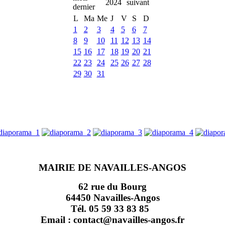
2024
L
Ma
Me
J
V
S
D
1
2
3
4
5
6
7
8
9
10
11
12
13
14
15
16
17
18
19
20
21
22
23
24
25
26
27
28
29
30
31
MAIRIE DE NAVAILLES-ANGOS
62 rue du Bourg
64450 Navailles-Angos
Tél. 05 59 33 83 85
Email : contact@navailles-angos.fr