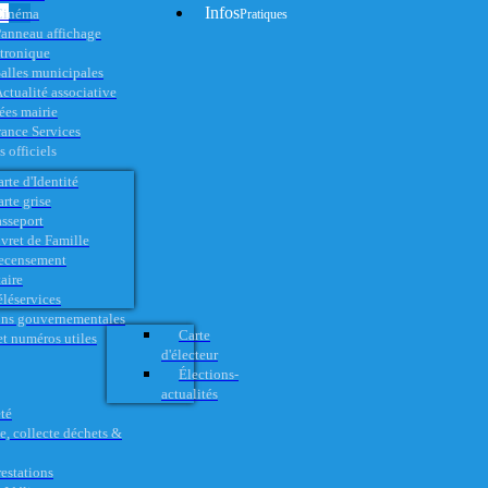
Infos
Cinéma
Pratiques
anneau affichage
ctronique
alles municipales
ctualité associative
es mairie
rance Services
 officiels
rte d'Identité
rte grise
asseport
vret de Famille
ecensement
aire
éléservices
ons gouvernementales
Carte
t numéros utiles
d'électeur
Élections-
actualités
té
e, collecte déchets &
restations