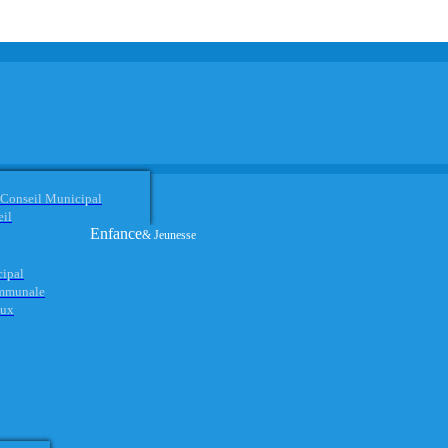
 Conseil Municipal
eil
Enfance
& Jeunesse
cipal
ommunale
aux