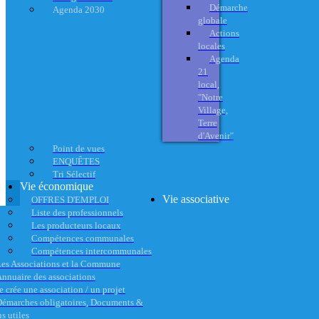
Démarche
Agenda 2030
globale
Actions
locales
Agenda
21
local,
"Notre
Village,
Terre
d'Avenir"
Point de vues
ENQUÊTES
Tri Sélectif
Vie économique
Vie associative
OFFRES D'EMPLOI
Liste des professionnels
Les producteurs locaux
Compétences communales
Compétences intercommunales
es Associations et la Commune
nnuaire des associations
e crée une association / un projet
émarches obligatoires, Documents &
s utiles