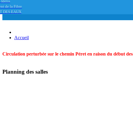
 Idélis
nt de la Fibre
T DES EAUX
Accueil
Circulation perturbée sur le chemin Péret en raison du début des t
Planning des salles