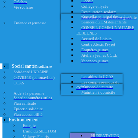
L'école
Crèches
Collège et lycée
Vie scolaire
Restauration scolaire
Conseil municipal des enfants
Activités périscolaires et garderie
Séances du CM des enfants
Enfance et jeunesse
CONSEIL COMMUNAUTAIRE
DE JEUNES
Accueil de Loisirs
Centre Alexis Peyret
Enquêtes jeunes
Ateliers jeunes CCLB
Vacances jeunes
Social santé
& solidarité
Solidarité UKRAINE
Les aides du CCAS
COVID-19 (coronavirus)
Les comptes-rendus du
CCAS
Maisons de retraite
CCAS
Maintien à domicile
Aide à la personne
Santé et numéros utiles
Plan canicule
Epicerie solidaire
Plan accessibilité
Environnement
Energie
L'info du SIECTOM
PRÉSENTATION
Villages Fleuris