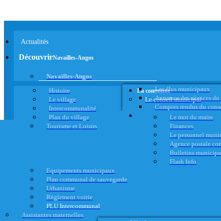
Actualités
Découvrir
Navailles-Angos
Navailles-Angos
Les élus municipaux
Histoire
La commune
Annonce des séances du
Le village
Le conseil municipal
Comptes rendus du cons
Intercommunalité
Plan du village
Le mot du maire
Tourisme et Loisirs
Finances
Le personnel muni
Agence postale c
Bulletins municip
Flash Info
Equipements municipaux
Plan communal de sauvegarde
Urbanisme
Règlement voirie
PLU Intercommunal
Assistantes maternelles