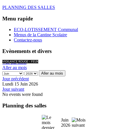
PLANNING DES SALLES
Menu rapide
ECO-LOTISSEMENT Communal
Menus de la Cantine Scolaire
Contactez-nous
Evènements et divers
Vue par mois
VIGILANCE ROUGE - FEUX
Aller au mois
Aller au mois
Jour précédent
Lundi 15 Juin 2026
Jour suivant
No events were found
Planning des salles
Juin
2026