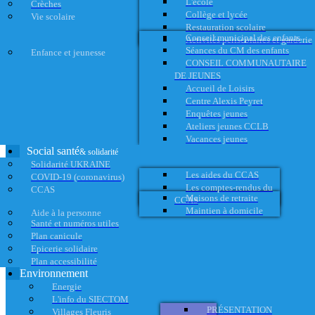
L'école
Crèches
Collège et lycée
Vie scolaire
Restauration scolaire
Conseil municipal des enfants
Activités périscolaires et garderie
Séances du CM des enfants
Enfance et jeunesse
CONSEIL COMMUNAUTAIRE
DE JEUNES
Accueil de Loisirs
Centre Alexis Peyret
Enquêtes jeunes
Ateliers jeunes CCLB
Vacances jeunes
Social santé
& solidarité
Solidarité UKRAINE
Les aides du CCAS
COVID-19 (coronavirus)
Les comptes-rendus du
CCAS
Maisons de retraite
CCAS
Maintien à domicile
Aide à la personne
Santé et numéros utiles
Plan canicule
Epicerie solidaire
Plan accessibilité
Environnement
Energie
L'info du SIECTOM
PRÉSENTATION
Villages Fleuris