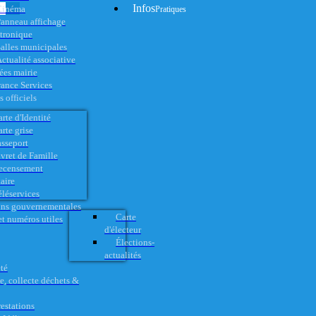
Infos
Cinéma
Pratiques
anneau affichage
ctronique
alles municipales
ctualité associative
es mairie
rance Services
 officiels
rte d'Identité
rte grise
asseport
vret de Famille
ecensement
aire
éléservices
ons gouvernementales
Carte
t numéros utiles
d'électeur
Élections-
actualités
té
e, collecte déchets &
restations