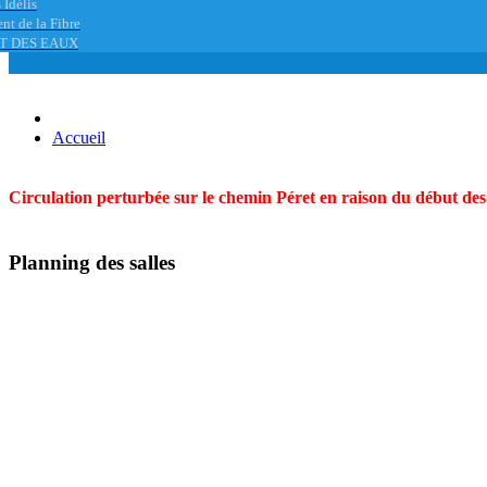
 Idélis
nt de la Fibre
T DES EAUX
Accueil
Circulation perturbée sur le chemin Péret en raison du début des t
Planning des salles