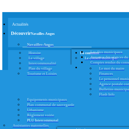
Actualités
Découvrir
Navailles-Angos
Navailles-Angos
Les élus municipaux
Histoire
La commune
Annonce des séances du
Le village
Le conseil municipal
Comptes rendus du cons
Intercommunalité
Plan du village
Le mot du maire
Tourisme et Loisirs
Finances
Le personnel muni
Agence postale c
Bulletins municip
Flash Info
Equipements municipaux
Plan communal de sauvegarde
Urbanisme
Règlement voirie
PLU Intercommunal
Assistantes maternelles