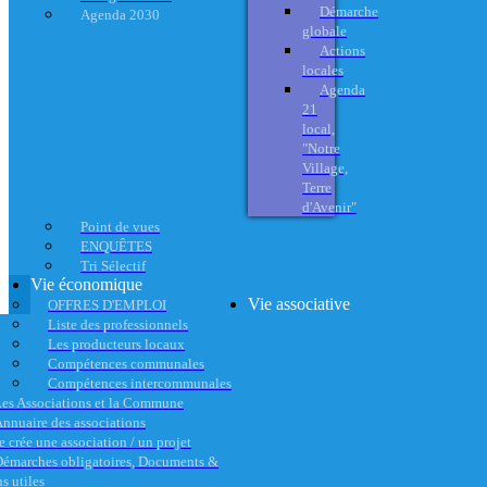
Démarche
Agenda 2030
globale
Actions
locales
Agenda
21
local,
"Notre
Village,
Terre
d'Avenir"
Point de vues
ENQUÊTES
Tri Sélectif
Vie économique
Vie associative
OFFRES D'EMPLOI
Liste des professionnels
Les producteurs locaux
Compétences communales
Compétences intercommunales
es Associations et la Commune
nnuaire des associations
e crée une association / un projet
émarches obligatoires, Documents &
s utiles