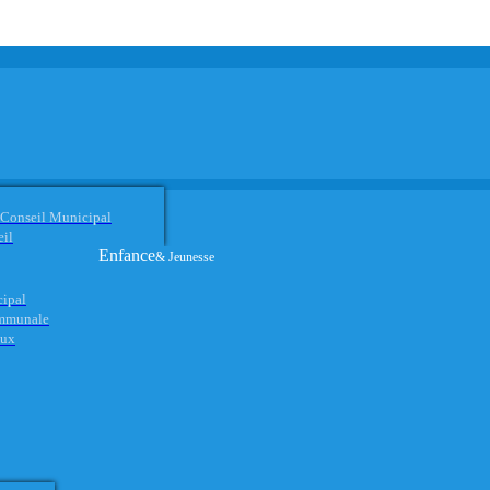
 Conseil Municipal
eil
Enfance
& Jeunesse
cipal
ommunale
aux