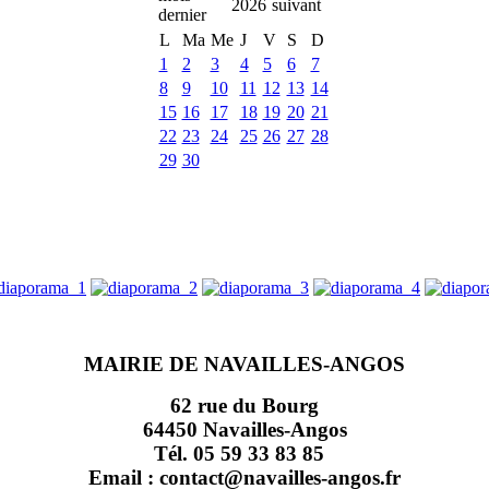
2026
L
Ma
Me
J
V
S
D
1
2
3
4
5
6
7
8
9
10
11
12
13
14
15
16
17
18
19
20
21
22
23
24
25
26
27
28
29
30
MAIRIE DE NAVAILLES-ANGOS
62 rue du Bourg
64450 Navailles-Angos
Tél. 05 59 33 83 85
Email : contact@navailles-angos.fr