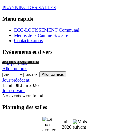
PLANNING DES SALLES
Menu rapide
ECO-LOTISSEMENT Communal
Menus de la Cantine Scolaire
Contactez-nous
Evènements et divers
Vue par mois
VIGILANCE ROUGE - FEUX
Aller au mois
Aller au mois
Jour précédent
Lundi 08 Juin 2026
Jour suivant
No events were found
Planning des salles
Juin
2026