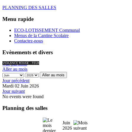
PLANNING DES SALLES
Menu rapide
ECO-LOTISSEMENT Communal
Menus de la Cantine Scolaire
Contactez-nous
Evènements et divers
Vue par mois
VIGILANCE ROUGE - FEUX
Aller au mois
Aller au mois
Jour précédent
Mardi 02 Juin 2026
Jour suivant
No events were found
Planning des salles
Juin
2026