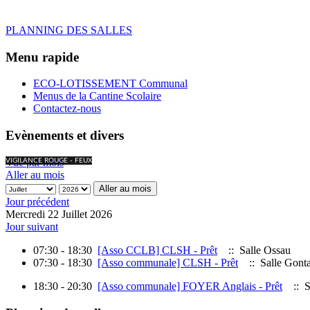
PLANNING DES SALLES
Menu rapide
ECO-LOTISSEMENT Communal
Menus de la Cantine Scolaire
Contactez-nous
Evènements et divers
Vue par mois
VIGILANCE ROUGE - FEUX
Aller au mois
Aller au mois
Jour précédent
Mercredi 22 Juillet 2026
Jour suivant
07:30 - 18:30
[Asso CCLB] CLSH - Prêt
:: Salle Ossau
07:30 - 18:30
[Asso communale] CLSH - Prêt
:: Salle Gont
18:30 - 20:30
[Asso communale] FOYER Anglais - Prêt
:: S