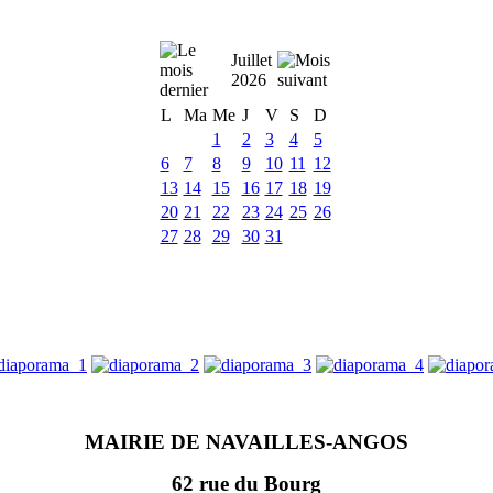
Juillet
2026
L
Ma
Me
J
V
S
D
1
2
3
4
5
6
7
8
9
10
11
12
13
14
15
16
17
18
19
20
21
22
23
24
25
26
27
28
29
30
31
MAIRIE DE NAVAILLES-ANGOS
62 rue du Bourg