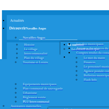
Actualités
Découvrir
Navailles-Angos
Navailles-Angos
Les élus municipaux
Histoire
La commune
Annonce des séances du
Le village
Le conseil municipal
Comptes rendus du cons
Intercommunalité
Plan du village
Le mot du maire
Tourisme et Loisirs
Finances
Le personnel muni
Agence postale c
Bulletins municip
Flash Info
Equipements municipaux
Plan communal de sauvegarde
Urbanisme
Règlement voirie
PLU Intercommunal
Assistantes maternelles