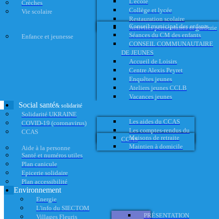
L'école
Crèches
Collège et lycée
Vie scolaire
Restauration scolaire
Conseil municipal des enfants
Activités périscolaires et garderie
Séances du CM des enfants
Enfance et jeunesse
CONSEIL COMMUNAUTAIRE
DE JEUNES
Accueil de Loisirs
Centre Alexis Peyret
Enquêtes jeunes
Ateliers jeunes CCLB
Vacances jeunes
Social santé
& solidarité
Solidarité UKRAINE
Les aides du CCAS
COVID-19 (coronavirus)
Les comptes-rendus du
CCAS
Maisons de retraite
CCAS
Maintien à domicile
Aide à la personne
Santé et numéros utiles
Plan canicule
Epicerie solidaire
Plan accessibilité
Environnement
Energie
L'info du SIECTOM
PRÉSENTATION
Villages Fleuris