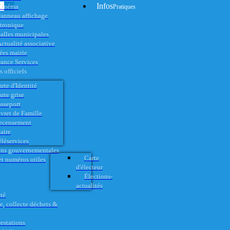
Infos
Cinéma
Pratiques
anneau affichage
ctronique
alles municipales
ctualité associative
es mairie
rance Services
 officiels
rte d'Identité
rte grise
asseport
vret de Famille
ecensement
aire
éléservices
ons gouvernementales
Carte
t numéros utiles
d'électeur
Élections-
actualités
té
e, collecte déchets &
restations