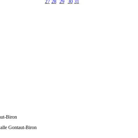
27
28
29
30
31
aut-Biron
alle Gontaut-Biron