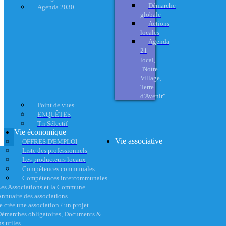
Démarche
Agenda 2030
globale
Actions
locales
Agenda
21
local,
"Notre
Village,
Terre
d'Avenir"
Point de vues
ENQUÊTES
Tri Sélectif
Vie économique
Vie associative
OFFRES D'EMPLOI
Liste des professionnels
Les producteurs locaux
Compétences communales
Compétences intercommunales
es Associations et la Commune
nnuaire des associations
e crée une association / un projet
émarches obligatoires, Documents &
s utiles