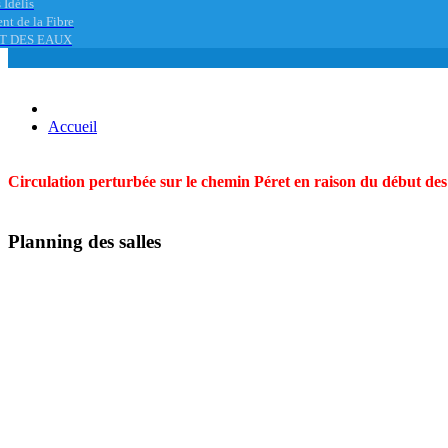
 Idélis
nt de la Fibre
T DES EAUX
Accueil
Circulation perturbée sur le chemin Péret en raison du début des t
Planning des salles