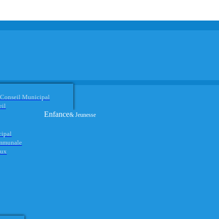
 Conseil Municipal
eil
Enfance
& Jeunesse
cipal
ommunale
aux