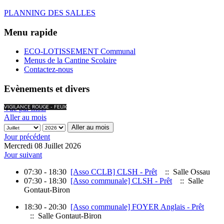
PLANNING DES SALLES
Menu rapide
ECO-LOTISSEMENT Communal
Menus de la Cantine Scolaire
Contactez-nous
Evènements et divers
Vue par mois
VIGILANCE ROUGE - FEUX
Aller au mois
Aller au mois
Jour précédent
Mercredi 08 Juillet 2026
Jour suivant
07:30 - 18:30
[Asso CCLB] CLSH - Prêt
:: Salle Ossau
07:30 - 18:30
[Asso communale] CLSH - Prêt
:: Salle
Gontaut-Biron
18:30 - 20:30
[Asso communale] FOYER Anglais - Prêt
:: Salle Gontaut-Biron